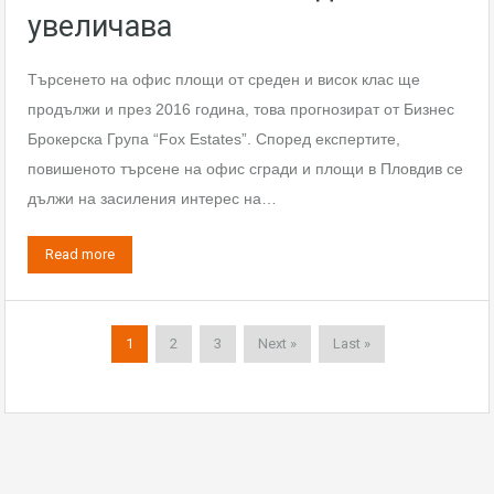
увеличава
Търсенето на офис площи от среден и висок клас ще
продължи и през 2016 година, това прогнозират от Бизнес
Брокерска Група “Fox Estates”. Според експертите,
повишеното търсене на офис сгради и площи в Пловдив се
дължи на засиления интерес на…
Read more
1
2
3
Next »
Last »