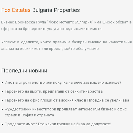
Fox Estates
Bulgaria Properties
Бизнес Брокерска Група "Фокс Истейтс България" има широк обхват в
сферата на брокерските услуги на недвижимите имоти.
Успехът в сделките, които правим е базиран именно на качествения
анализ на всеки имот или проект, който обслужваме.
Последни новини
Имот в строителство или покупка на вече завършено жилище?
Търсенето на имоти, предлагани от банките нараства
Търсенето на офис площи от високия клас в Пловдив се увеличава
Чуждестранни инвеститори проявяват интерес към бизнес и офис
сгради в София и страната
Продавате имот? Ето какви грешки не бива да допускате!