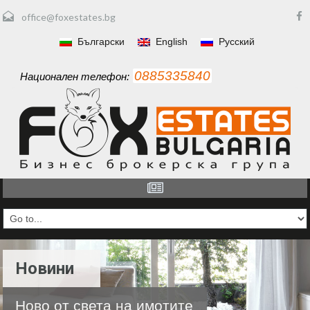
office@foxestates.bg
Български
English
Русский
0885335840
Национален телефон:
Новини
Ново от света на имотите