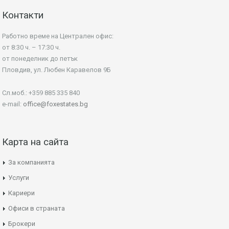
Контакти
Работно време на Централен офис:
от 8:30 ч. – 17:30 ч.
от понеделник до петък
Пловдив, ул. Любен Каравелов 9Б
Сл.моб.: +359 885 335 840
e-mail:
office@foxestates.bg
Карта на сайта
За компанията
Услуги
Кариери
Офиси в страната
Брокери