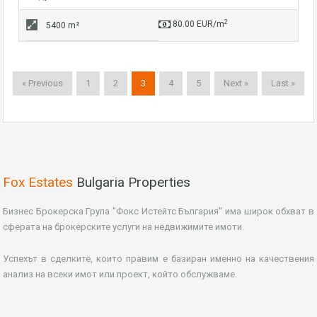
2
80.00 EUR/m
5400 m²
« Previous
1
2
3
4
5
Next »
Last »
Fox Estates
Bulgaria Properties
Бизнес Брокерска Група "Фокс Истейтс България" има широк обхват в
сферата на брокерските услуги на недвижимите имоти.
Успехът в сделките, които правим е базиран именно на качествения
анализ на всеки имот или проект, който обслужваме.