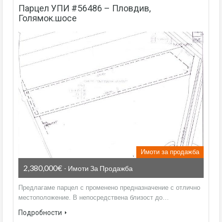
парцел УПИ #56486 – Пловдив,
Голямок.шосе
Имоти за продажба
2,380,000€
- Имоти За Продажба
Предлагаме парцел с променено предназначение с отлично
местоположение. В непосредствена близост до…
Подробности