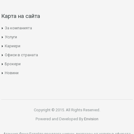
Карта на сайта
За компанията
Услуги
Кариери
Офиси в страната
Брокери
Новини
Copyright © 2015. All Rights Reserved.
Powered and Developed By
Envision
Агенция Фокс Естейтс предлага широк диапазон от услуги в сферата