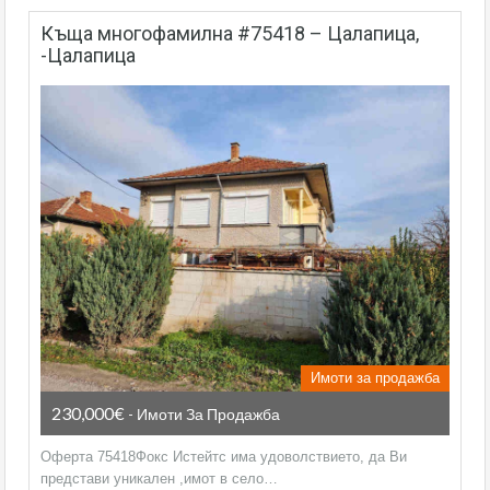
къща многофамилна #75418 – Цалапица,
-Цалапица
Имоти за продажба
230,000€
- Имоти За Продажба
Оферта 75418Фокс Истейтс има удоволствието, да Ви
представи уникален ,имот в село…