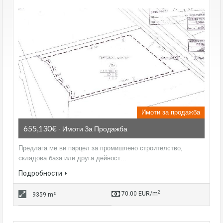
Имоти за продажба
655,130€
- Имоти За Продажба
Предлага ме ви парцел за промишлено строителство,
складова база или друга дейност…
Подробности
2
70.00 EUR/m
9359 m²