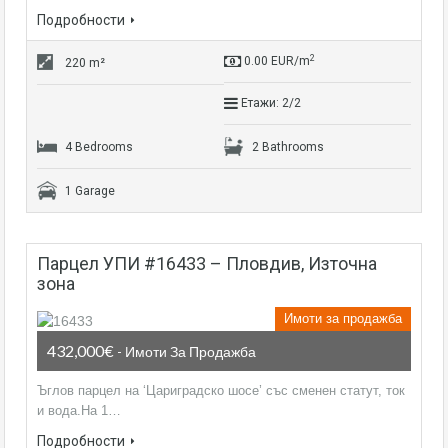
Подробности
2
0.00 EUR/m
220 m²
Етажи: 2/2
4 Bedrooms
2 Bathrooms
1 Garage
парцел УПИ #16433 – Пловдив, Източна
зона
Имоти за продажба
432,000€
- Имоти За Продажба
Ъглов парцел на ‘Цариградско шосе’ със сменен статут, ток
и вода.На 1…
Подробности