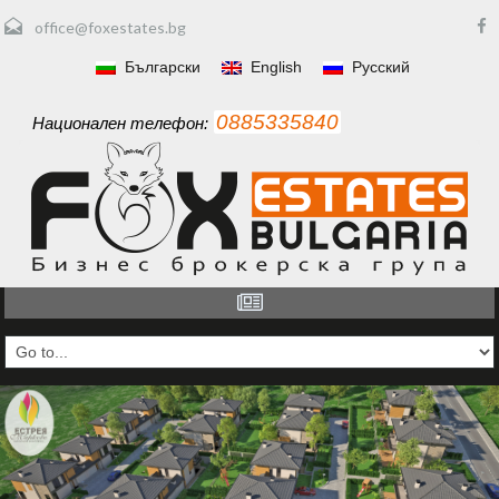
office@foxestates.bg
Български
English
Русский
0885335840
Национален телефон: