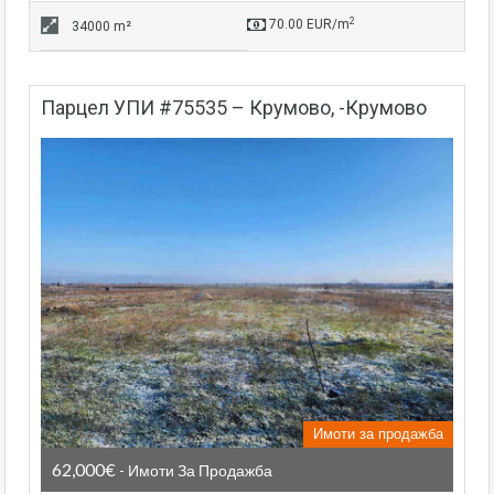
2
70.00 EUR/m
34000 m²
парцел УПИ #75535 – Крумово, -Крумово
Имоти за продажба
62,000€
- Имоти За Продажба