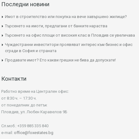
Последни новини
Имот в строителство или покупка на вече завършено жилище?
Търсенето на имоти, предлагани от банките нараства
Търсенето на офис площи от високия клас в Пловдив се увеличава
Чуждестранни инвеститори проявяват интерес към бизнес и офис
сгради в София и страната
Продавате имот? Ето какви грешки не бива да допускате!
Контакти
Работно време на Централен офис:
от 8:30 ч. – 17:30 ч.
от понеделник до петък
Пловдив, ул. Любен Каравелов 9Б
Сл.моб.: +359 885 335 840
e-mail:
office@foxestates.bg