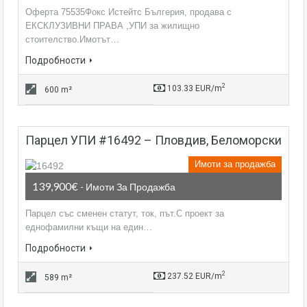
Оферта 75535Фокс Истейтс Бългерия, продава с
ЕКСКЛУЗИВНИ ПРАВА ,УПИ за жилищно
стоителство.Имотът…
Подробности
2
103.33 EUR/m
600 m²
парцел УПИ #16492 – Пловдив, Беломорски
Имоти за продажба
139,900€
- Имоти За Продажба
Парцел със сменен статут, ток, път.С проект за
еднофамилни къщи на един…
Подробности
2
237.52 EUR/m
589 m²