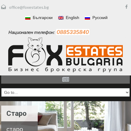
office@foxestates.bg
Български
English
Русский
0885335840
Национален телефон:
Старо
старо