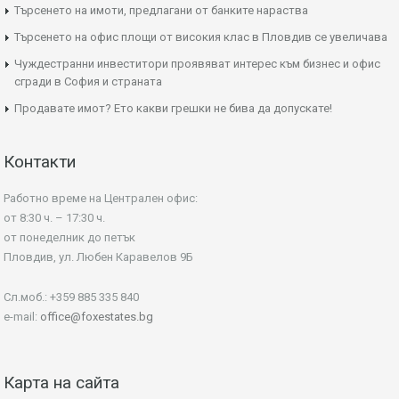
Търсенето на имоти, предлагани от банките нараства
Търсенето на офис площи от високия клас в Пловдив се увеличава
Чуждестранни инвеститори проявяват интерес към бизнес и офис
сгради в София и страната
Продавате имот? Ето какви грешки не бива да допускате!
Контакти
Работно време на Централен офис:
от 8:30 ч. – 17:30 ч.
от понеделник до петък
Пловдив, ул. Любен Каравелов 9Б
Сл.моб.: +359 885 335 840
e-mail:
office@foxestates.bg
Карта на сайта