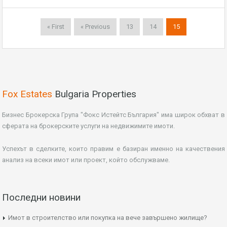
« First
« Previous
13
14
15
Fox Estates
Bulgaria Properties
Бизнес Брокерска Група "Фокс Истейтс България" има широк обхват в
сферата на брокерските услуги на недвижимите имоти.
Успехът в сделките, които правим е базиран именно на качествения
анализ на всеки имот или проект, който обслужваме.
Последни новини
Имот в строителство или покупка на вече завършено жилище?