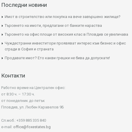
Последни новини
Имот в строителство или покупка на вече завършено жилище?
Търсенето на имоти, предлагани от банките нараства
Търсенето на офис площи от високия клас в Пловдив се увеличава
Чуждестранни инвеститори проявяват интерес към бизнес и офис
сгради в София и страната
Продавате имот? Ето какви грешки не бива да допускате!
Контакти
Работно време на Централен офис:
от 8:30 ч. – 17:30 ч.
от понеделник до петък
Пловдив, ул. Любен Каравелов 9Б
Сл.моб.: +359 885 335 840
e-mail:
office@foxestates.bg