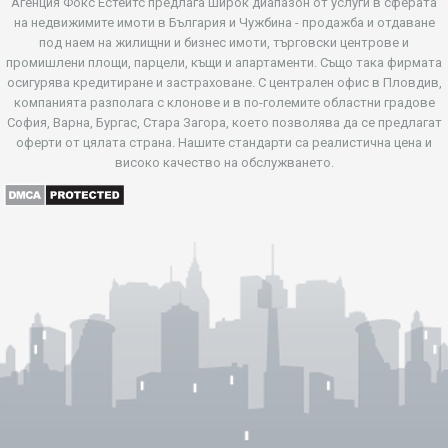
Агенция Фокс Естейтс предлага широк диапазон от услуги в сферата
на недвижимите имоти в България и Чужбина - продажба и отдаване
под наем на жилищни и бизнес имоти, търговски центрове и
промишлени площи, парцели, къщи и апартаменти. Също така фирмата
осигурява кредитиране и застраховане. С централен офис в Пловдив,
компанията разполага с клонове и в по-големите областни градове
София, Варна, Бургас, Стара Загора, което позволява да се предлагат
оферти от цялата страна. Нашите стандарти са реалистична цена и
високо качество на обслужването.