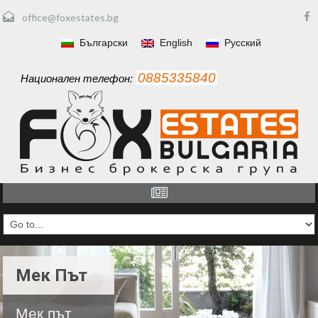
office@foxestates.bg
Български
English
Русский
0885335840
Национален телефон:
Мек Път
Мек път