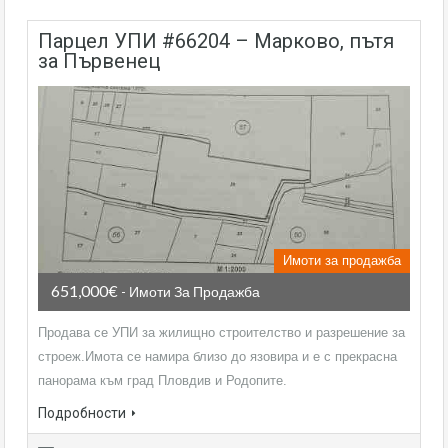
парцел УПИ #66204 – Марково, пътя
за Първенец
Имоти за продажба
651,000€
- Имоти За Продажба
Продава се УПИ за жилищно строителство и разрешение за
строеж.Имота се намира близо до язовира и е с прекрасна
панорама към град Пловдив и Родопите.
Подробности