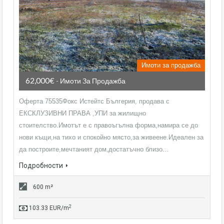
Имоти за продажба
62,000€
- Имоти За Продажба
Оферта 75535Фокс Истейтс Бългерия, продава с
ЕКСКЛУЗИВНИ ПРАВА ,УПИ за жилищно
стоителство.Имотът е с правоъгълна форма,намира се до
нови къщи,на тихо и спокойно място,за живеене.Идеален за
да построите,мечтаният дом,достатъчно близо…
Подробности
600 m²
2
103.33 EUR/m