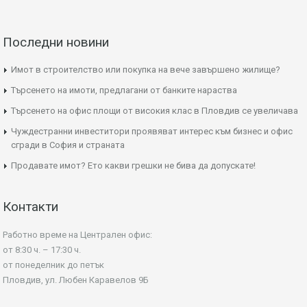
Последни новини
Имот в строителство или покупка на вече завършено жилище?
Търсенето на имоти, предлагани от банките нараства
Търсенето на офис площи от високия клас в Пловдив се увеличава
Чуждестранни инвеститори проявяват интерес към бизнес и офис
сгради в София и страната
Продавате имот? Ето какви грешки не бива да допускате!
Контакти
Работно време на Централен офис:
от 8:30 ч. – 17:30 ч.
от понеделник до петък
Пловдив, ул. Любен Каравелов 9Б