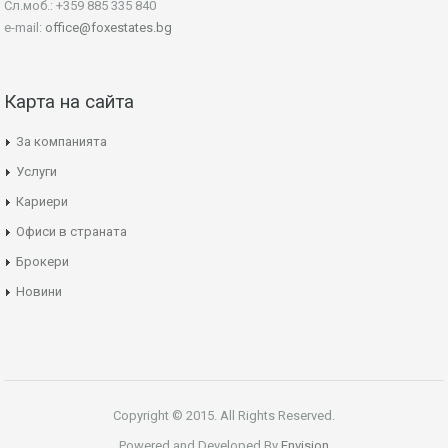
Сл.моб.: +359 885 335 840
e-mail:
office@foxestates.bg
Карта на сайта
За компанията
Услуги
Кариери
Офиси в страната
Брокери
Новини
Copyright © 2015. All Rights Reserved.
Powered and Developed By
Envision