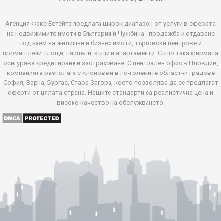
Агенция Фокс Естейтс предлага широк диапазон от услуги в сферата
на недвижимите имоти в България и Чужбина - продажба и отдаване
под наем на жилищни и бизнес имоти, търговски центрове и
промишлени площи, парцели, къщи и апартаменти. Също така фирмата
осигурява кредитиране и застраховане. С централен офис в Пловдив,
компанията разполага с клонове и в по-големите областни градове
София, Варна, Бургас, Стара Загора, което позволява да се предлагат
оферти от цялата страна. Нашите стандарти са реалистична цена и
високо качество на обслужването.