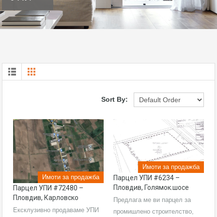
Sort By:
Имоти за продажба
Имоти за продажба
парцел УПИ #6234 –
Пловдив, Голямок.шосе
парцел УПИ #72480 –
Пловдив, Карловско
Предлага ме ви парцел за
Ексклузивно продаваме УПИ
промишлено строителство,