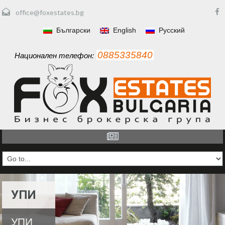
office@foxestates.bg
Български
English
Русский
0885335840
Национален телефон:
УПИ
УПИ