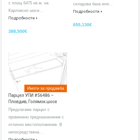
с площ 6475 кв.м. на
складова база или…
Карловско шосе…
Подробности
Подробности
655,130€
388,500€
Имоти за продажба
парцел УПИ #56486 –
Пловдив, Голямок.шосе
Предлагаме парцел с
променено предназначение с
отлично местоположение. В
непосредствена…
Подробности