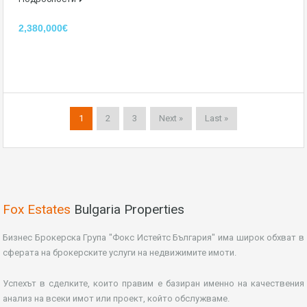
2,380,000€
1
2
3
Next »
Last »
Fox Estates
Bulgaria Properties
Бизнес Брокерска Група "Фокс Истейтс България" има широк обхват в
сферата на брокерските услуги на недвижимите имоти.
Успехът в сделките, които правим е базиран именно на качествения
анализ на всеки имот или проект, който обслужваме.