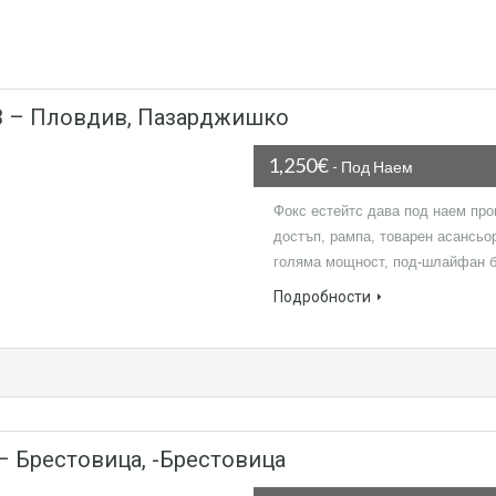
343 – Пловдив, Пазарджишко
1,250€
- Под Наем
Фокс естейтс дава под наем пр
достъп, рампа, товарен асансьор
голяма мощност, под-шлайфан 
Подробности
– Брестовица, -Брестовица