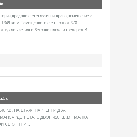
ба
герия,продава с ексклузивни права,помещение с
 1349 кв.м.Помещението е с площ от 378
от тухла,частична,бетонна плоча и гредоред.В
ажба
140 КВ. НА ЕТАЖ, ПАРТЕРНИ ДВА
МАНСАРДЕН ЕТАЖ. ДВОР 420 КВ.М., МАЛКА
ОИ СЕ ОТ ТРИ…