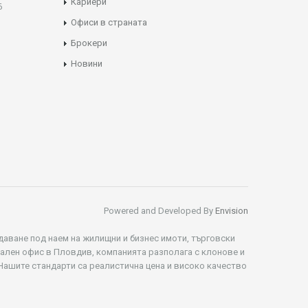
Кариери
Б
Офиси в страната
Брокери
Новини
Powered and Developed By
Envision
даване под наем на жилищни и бизнес имоти, търговски
рален офис в Пловдив, компанията разполага с клонове и
 Нашите стандарти са реалистична цена и високо качество