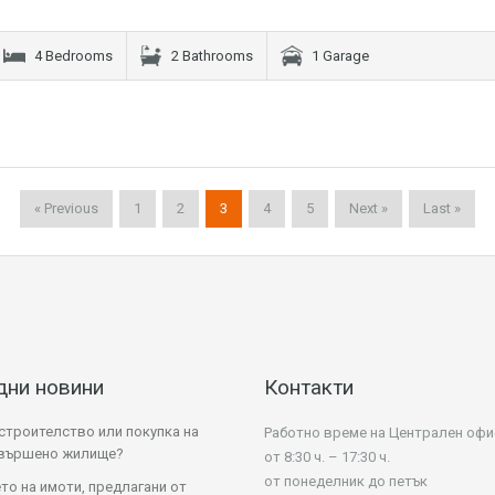
4 Bedrooms
2 Bathrooms
1 Garage
« Previous
1
2
3
4
5
Next »
Last »
дни новини
Контакти
строителство или покупка на
Работно време на Централен офи
авършено жилище?
от 8:30 ч. – 17:30 ч.
от понеделник до петък
то на имоти, предлагани от