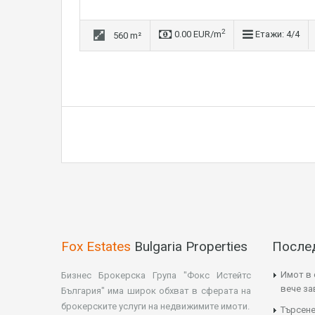
2
0.00 EUR/m
Етажи: 4/4
560 m²
Fox Estates
Bulgaria Properties
После
Имот в 
Бизнес Брокерска Група "Фокс Истейтс
вече з
България" има широк обхват в сферата на
брокерските услуги на недвижимите имоти.
Търсене