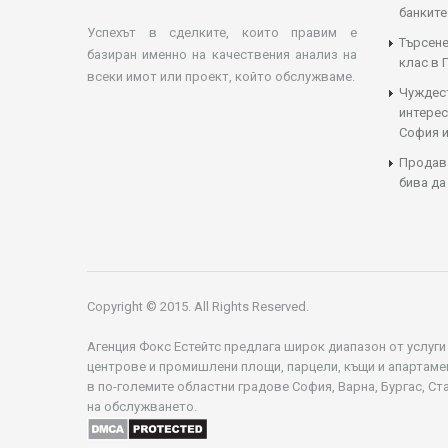
банките
Успехът в сделките, които правим е
Търсене
базиран именно на качествения анализ на
клас в 
всеки имот или проект, който обслужваме.
Чуждес
интерес
София и
Продава
бива да
Copyright © 2015. All Rights Reserved.
Агенция Фокс Естейтс предлага широк диапазон от услуги
центрове и промишлени площи, парцели, къщи и апартаме
в по-големите областни градове София, Варна, Бургас, Ст
на обслужването.