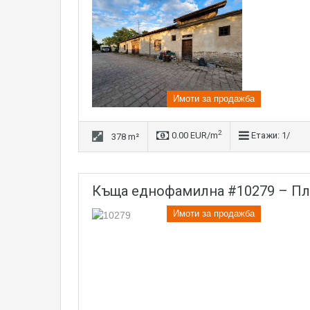
Имоти за продажба
2
0.00 EUR/m
Етажи: 1/
378 m²
къща еднофамилна #10279 – П
Имоти за продажба