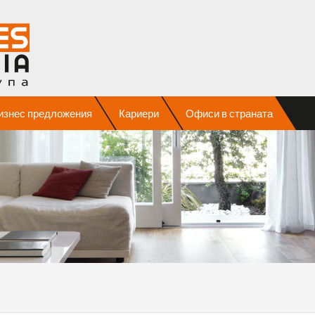
изнес предложения
Кариери
Офиси в страната