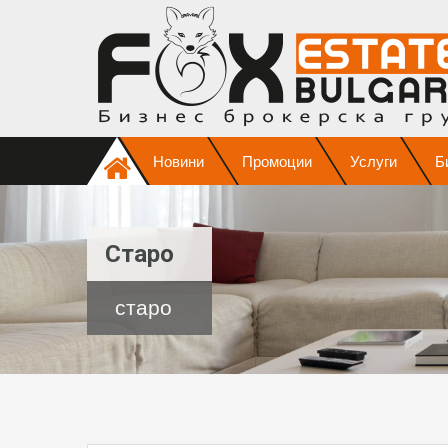
Новини
Промоции
Услуги
Б
Старо
старо