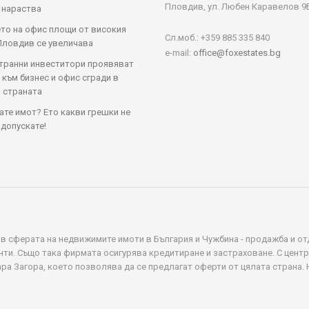
Пловдив, ул. Любен Каравелов 9
 нараства
то на офис площи от високия
Сл.моб.: +359 885 335 840
Пловдив се увеличава
e-mail:
office@foxestates.bg
транни инвеститори проявяват
 към бизнес и офис сгради в
 страната
те имот? Ето какви грешки не
 допускате!
 в сферата на недвижимите имоти в България и Чужбина - продажба и от
нти. Също така фирмата осигурява кредитиране и застраховане. С цент
ара Загора, което позволява да се предлагат оферти от цялата страна.