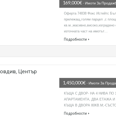
169,000€
- Имоти За Продаж
Оферта 74838 Фокс Истейтс Бъл
прилежащ,голям парцел ,с площ
кв.м.,масивно,високо,изградено 
източната част на имотът…
Подробности
ловдив, Център
1,450,000€
- Имоти За Прод
КЪЩА С ДВОР- НА 4 НИВА ПО 
АПАРТАМЕНТА, ДВА ЕТАЖА И 
КЪЩА В ДВОРА 80КВ.М;-СЪСТ
Подробности