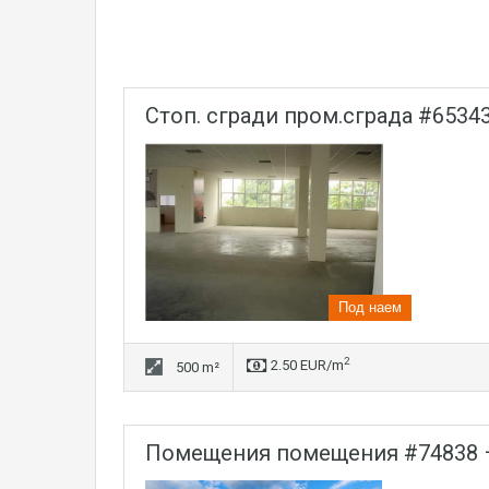
стоп. сгради пром.сграда #65
Под наем
2
2.50 EUR/m
500 m²
помещения помещения #74838 